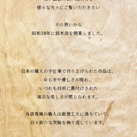
様々な方々にご覧いただきたい
その思いから
昭和58年に銘木店を開業しました。
日本の職人の手仕事で作り上げられた作品は、
ゆらぎや優しさが現れ、
いづれも技術に裏付けされた
端正な美しさが感じられます。
当店専属の職人は創意工夫に満ちていて、
日々新たな実験を繰り返しています。