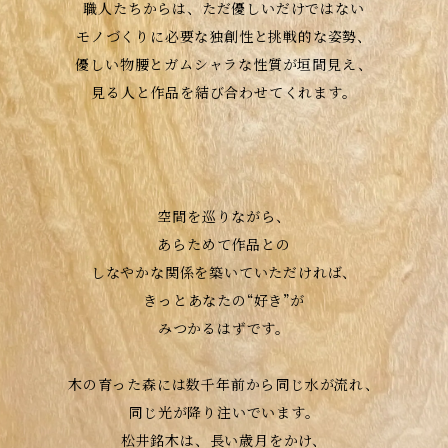
職人たちからは、ただ優しいだけではない
モノづくりに必要な独創性と挑戦的な姿勢、
優しい物腰とガムシャラな性質が垣間見え、
見る人と作品を結び合わせてくれます。
空間を巡りながら、
あらためて作品との
しなやかな関係を築いていただければ、
きっとあなたの“好き”が
みつかるはずです。
木の育った森には数千年前から同じ水が流れ、
同じ光が降り注いでいます。
松井銘木は、長い歳月をかけ、